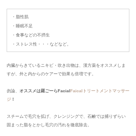
・脂性肌
・睡眠不足
・食事などの不摂生
・ストレス性・・・などなど。
内臓からきているニキビ・吹き出物は、漢方薬をオススメしま
すが、外と内からのケアーで効果も倍増です。
勿論、
オススメは羅ごーらFacial
Faicalトリートメントマッサー
ジ
！
スチームで毛穴を拡げ、クレンジングで、石鹸では捕りずらい
固まった脂をとかし毛穴の汚れを徹底除去。