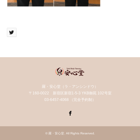
羅・安心堂（ラ・アンシンドウ）
〒160-0022 新宿区新宿1-5-3 YKB御苑 102号室
03-6457-4068 （完全予約制）
Facebook
©
羅・安心堂
. All Rights Reserved.